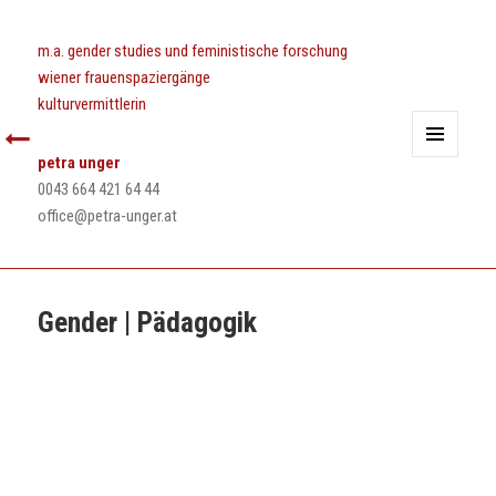
m.a. gender studies und feministische forschung
wiener frauenspaziergänge
kulturvermittlerin
petra unger
MENÜ
UND
0043 664 421 64 44
WIDGETS
office@petra-unger.at
Gender | Pädagogik